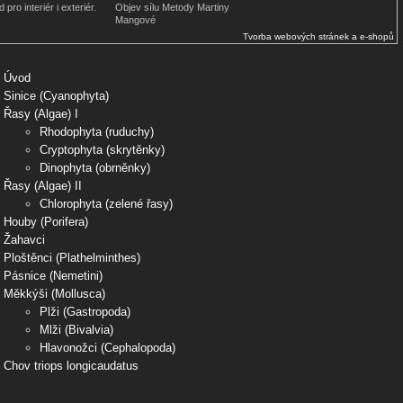
 pro interiér i exteriér.
Objev sílu Metody Martiny
Mangové
Tvorba webových stránek a e-shopů
Úvod
Sinice (Cyanophyta)
Řasy (Algae) I
Rhodophyta (ruduchy)
Cryptophyta (skrytěnky)
Dinophyta (obrněnky)
Řasy (Algae) II
Chlorophyta (zelené řasy)
Houby (Porifera)
Žahavci
Ploštěnci (Plathelminthes)
Pásnice (Nemetini)
Měkkýši (Mollusca)
Plži (Gastropoda)
Mlži (Bivalvia)
Hlavonožci (Cephalopoda)
Chov triops longicaudatus