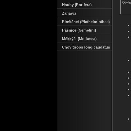
Obklad
Houby (Porifera)
Žahavci
Ploštěnci (Plathelminthes)
Pásnice (Nemetini)
Měkkýši (Mollusca)
Chov triops longicaudatus