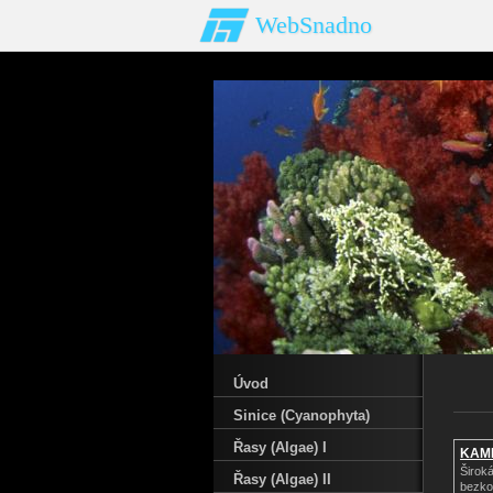
WebSnadno
Úvod
Sinice (Cyanophyta)
Řasy (Algae) I
KAM
Širok
Řasy (Algae) II
bezko