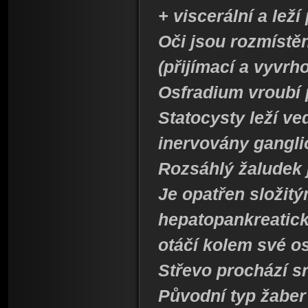
+ viscerální a lež
Oči jsou rozmístěn
(přijímací a vyvrho
Osfradium vroubí p
Statocysty leží ve
inervovány gangli
Rozsáhlý žaludek j
Je opatřen složit
hepatopankreatick
otáčí kolem své os
Střevo prochází s
Původní typ žaber 