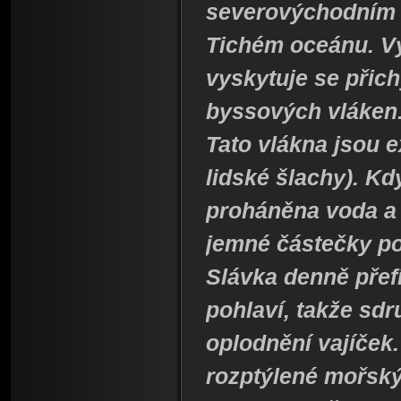
severovýchodním 
Tichém oceánu. Vy
vyskytuje se přic
byssových vláken
Tato vlákna jsou e
lidské šlachy). Kd
proháněna voda a 
jemné částečky po
Slávka denně přefi
pohlaví, takže sdr
oplodnění vajíček.
rozptýlené mořsk