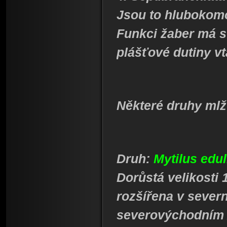
Jsou to hlubokomo
Funkci žaber má 
plášťové dutiny vt
Některé druhy mlž
Druh:
Mytilus edu
Dorůstá velikosti 1
rozšířena v sever
severovýchodním A