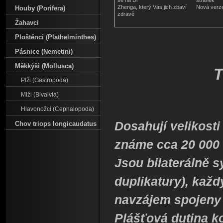
se na Dr
stránek
Zhenga, který Vás jich zbaví
Nová verz
Houby (Porifera)
zdravě
Žahavci
Ploštěnci (Plathelminthes)
Pásnice (Nemetini)
Měkkýši (Mollusca)
T
Plži (Gastropoda)
Mlži (Bivalvia)
Hlavonožci (Cephalopoda)
Dosahují velikosti
Chov triops longicaudatus
známe cca 20 000
Jsou bilaterálně sy
duplikatury), každ
navzájem spojeny
Plášťová dutina k