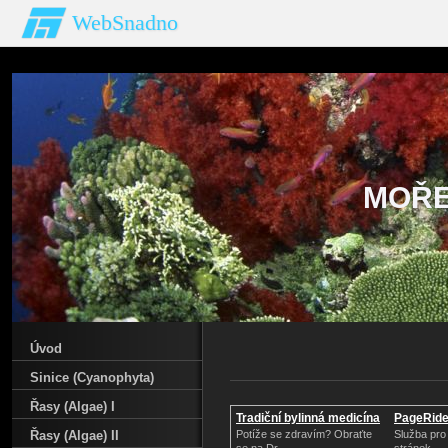
WebSnadno
MOŘE
Úvod
Sinice (Cyanophyta)
Řasy (Algae) I
Tradiční bylinná medicína
PageRid
Řasy (Algae) II
Potíže se zdravím? Obraťte
Služba pro