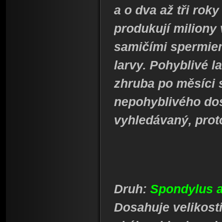
a o dva až tři rok
produkují miliony
samičími spermiem
larvy. Pohyblivé l
zhruba po měsíci 
nepohyblivého dos
vyhledávaný, proto
Druh:
Spondylus 
Dosahuje velikost