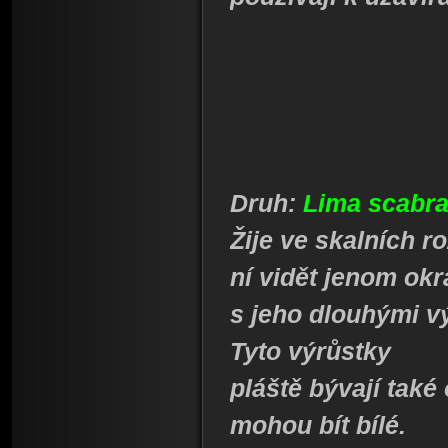
Druh:
Lima scabr
Žije ve skalních r
ní vidět jenom okr
s jeho dlouhými vý
Tyto výrůstky
pláště bývají také
mohou bít bílé.