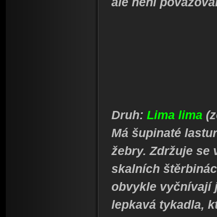
ale není považová
Druh:
Lima lima
(
Má šupinaté lastu
žebry. Zdržuje se 
skalních štěrbiná
obvykle vyčnívají j
lepkavá tykadla, kt