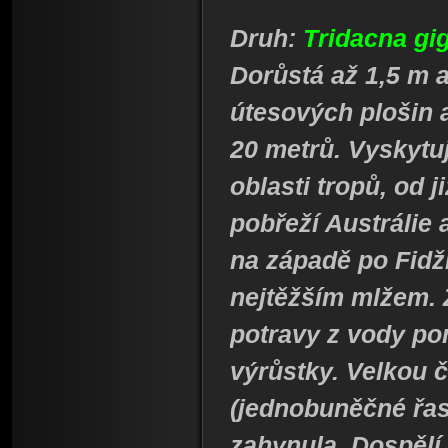
Druh:
Tridacna gi
Dorůstá až 1,5 m 
útesových plošin 
20 metrů. Vyskytuj
oblasti tropů, od 
pobřeží Austrálie
na západě po Fidž
nejtěžším mlžem. 
potravy z vody p
výrůstky. Velkou č
(jednobuněčné řasy
zahynula. Dospělí j