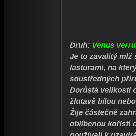
Druh:
Venus verr
Je to zavalitý ml
lasturami, na kter
soustředných přír
Dorůstá velikosti
žlutavě bílou neb
Žije částečně zahr
oblíbenou kořistí 
používají k uzaví