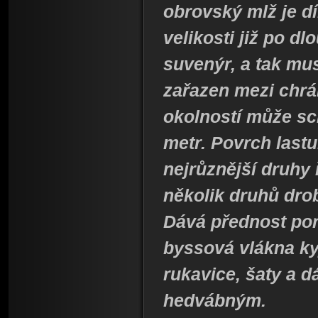
obrovský mlž je d
velikosti již po d
suvenýr, a tak mu
zařazen mezi chrá
okolností může sc
metr. Povrch lastu
nejrůznější druhy ř
několik druhů dro
Dává přednost poro
byssová vlákna ky
rukavice, šaty a 
hedvábným.