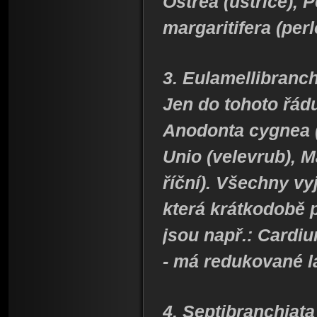
Ostrea (ústřice), 
margaritifera (per
3. Eulamellibranch
Jen do tohoto řádu
Anodonta cygnea (
Unio (velevrub), M
říční). Všechny v
která krátkodobě 
jsou např.: Cardiu
- má redukované la
4. Septibranchiata