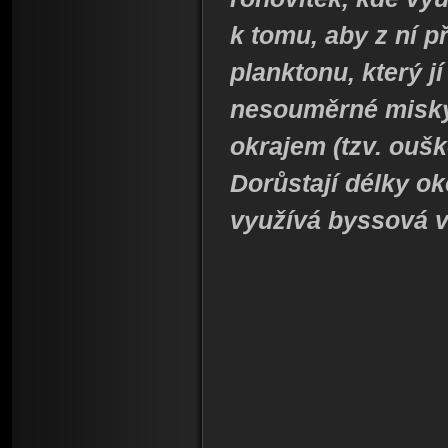
k tomu, aby z ní př
planktonu, který j
nesouměrné misky
okrajem (tzv. oušk
Dorůstají délky ok
využívá byssová v