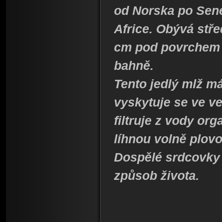
od Norska po Sene
Africe. Obývá stře
cm pod povrchem 
bahně.
Tento jedlý mlž m
vyskytuje se ve v
filtruje z vody or
líhnou volně plovo
Dospělé srdcovky 
způsob života.