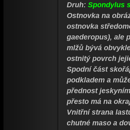
Druh:
Spondylus 
Ostnovka na obrá
ostnovka středom
gaederopus), ale 
mlžů bývá obvykle 
ostnitý povrch jej
Spodní část skořá
podkladem a může
přednost jeskyním
přesto má na okraj
Vnitřní strana las
chutné maso a dov