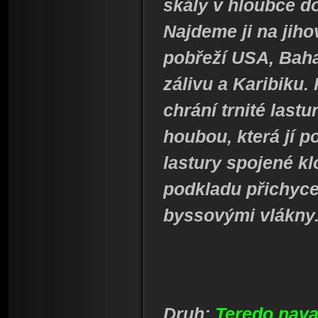
skály v hloubce d
Najdeme ji na jih
pobřeží USA, Ba
zálivu a Karibiku. 
chrání trnité last
houbou, která jí 
lastury spojené k
podkladu přichyce
byssovými vlákny
Druh:
Teredo nava