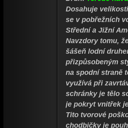
Dosahuje velikost
se v pobřežních v
Střední a Jižní Am
Navzdory tomu, že
šášeň lodní druhe
přizpůsobeným styl
na spodní straně t
využívá při zavrt
schránky je tělo s
je pokryt vnitřek je
Tito tvorové pošk
chodbičky je pouh