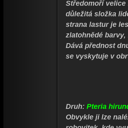
Středomoří velice 
důležitá složka li
strana lastur je l
zlatohnědé barvy, 
Dává přednost dn
se vyskytuje v ob
Druh:
Pteria hiru
Obvykle ji lze nal
rohovitek, kde vy