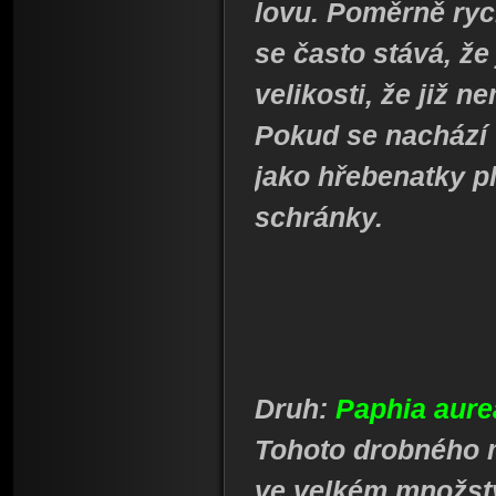
lovu. Poměrně rych
se často stává, ž
velikosti, že již n
Pokud se nachází
jako hřebenatky p
schránky.
Druh:
Paphia aur
Tohoto drobného m
ve velkém množstv