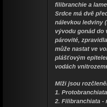
filibranchie a lame
Srdce má dvě před
nálevkou ledviny (
vývodu gonád do 
párovité, zpravidl
může nastat ve vo
plášťovým epitelem
vodách vnitrozem
Mlži jsou rozčleně
1. Protobranchiata
2. Filibranchiata -