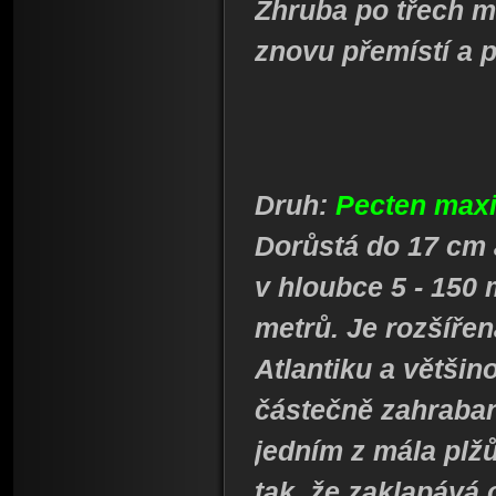
Zhruba po třech mě
znovu přemístí a p
Druh:
Pecten ma
Dorůstá do 17 cm 
v hloubce 5 - 150 
metrů. Je rozšíře
Atlantiku a většin
částečně zahraban
jedním z mála plžů
tak, že zaklapává