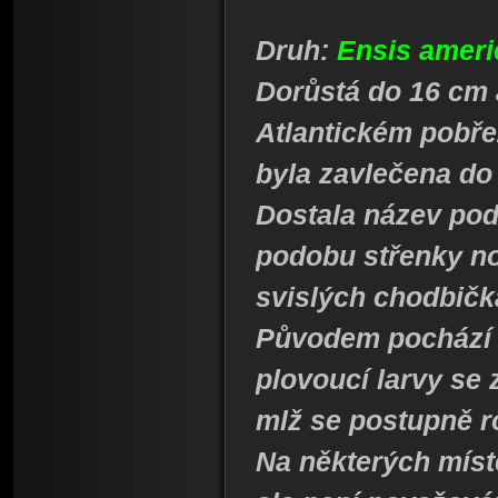
Druh:
Ensis amer
Dorůstá do 16 cm 
Atlantickém pobře
byla zavlečena do
Dostala název podl
podobu střenky no
svislých chodbič
Původem pochází z
plovoucí larvy se
mlž se postupně r
Na některých míst