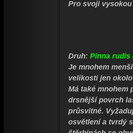
Pro svoji vysokou 
Druh:
Pinna rudis
Je mnohem menší n
velikosti jen okol
Má také mnohem pl
drsnější povrch la
průsvitné. Vyžadu
osvětlení a tvrdý s
štěrbinách se obvy