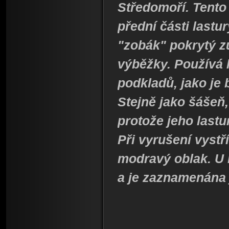
Středomoří. Tent
přední části lastu
"zobák" pokrytý z
výběžky. Používá
podkladů, jako je 
Stejně jako šášeň,
protože jeho lastu
Při vyrušení vystř
modravý oblak. U 
a je zaznamenána j