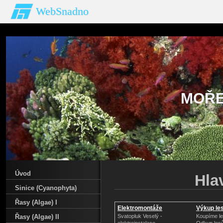
WebSnadno
MOŘE
Úvod
Hla
Sinice (Cyanophyta)
Řasy (Algae) I
Elektromontáže
Výkup les
Řasy (Algae) II
Svatopluk Veselý -
Koupíme le