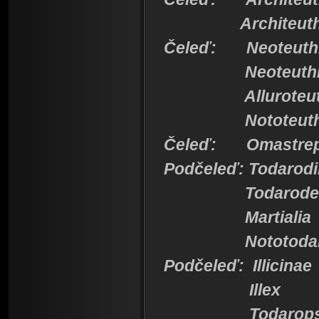
Architeuth
Čeleď: Neoteuth
Neoteuthi
Alluroteuth
Nototeuth
Čeleď: Omastrep
Podčeleď: Todarod
Todarode
Martialia
Nototodar
Podčeleď: Illicinae
Illex
Todarops