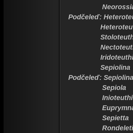
Neorossi
Podčeleď: Heterote
Heteroteut
Stoloteuth
Nectoteuth
Iridoteuthi
Sepiolina
Podčeleď: Sepiolin
Sepiola
Inioteuthi
Euprymn
Sepietta
Rondeletio