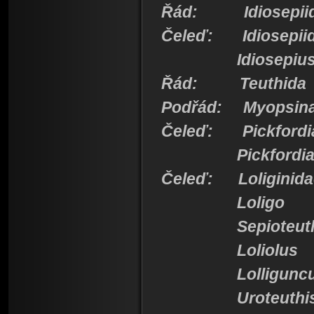
Řád: Idiosepii
Čeleď: Idiosepii
Idiosepiu
Řád: Teuthida
Podřád: Myopsin
Čeleď: Pickfordia
Pickfordiate
Čeleď: Loliginida
Loligo
Sepioteuth
Loliolus
Lolligu
Uroteuthi