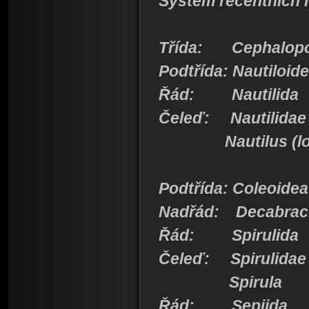
Systém recentních 
Třída: Cephalopod
Podtřída: Nautiloid
Řád: Nautilida
Čeleď: Nautilidae
Nautilus (lod
Podtřída: Coleoidea
Nadřád: Decabrac
Řád: Spirulida
Čeleď: Spirulidae
Spirula
Řád: Sepiida