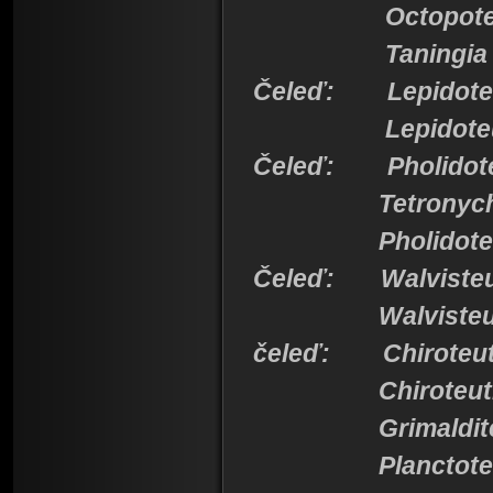
Octopoteut
Taningia
Čeleď: Lepidote
Lepidoteut
Čeleď: Pholidote
Tetronychot
Pholidoteut
Čeleď: Walvisteu
Walvisteut
čeleď: Chiroteut
Chiroteuth
Grimalditeu
Planctoteut