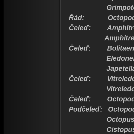
Grimpoteut
Řád: Octopod
Čeleď: Amphitre
Amphitret
Čeleď: Bolitaen
Eledonell
Japetell
Čeleď: Vitreledo
Vitreledone
Čeleď: Octopod
Podčeleď: Octopo
Octopu
Cistopu