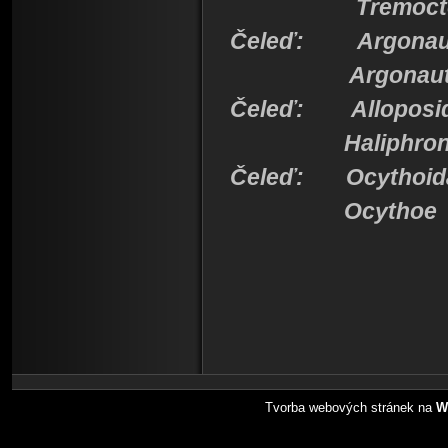
Tremocto
Čeleď: Argonaut
Argonaut
Čeleď: Alloposi
Haliphro
Čeleď: Ocythoid
Ocythoe
Tvorba webových stránek na
W