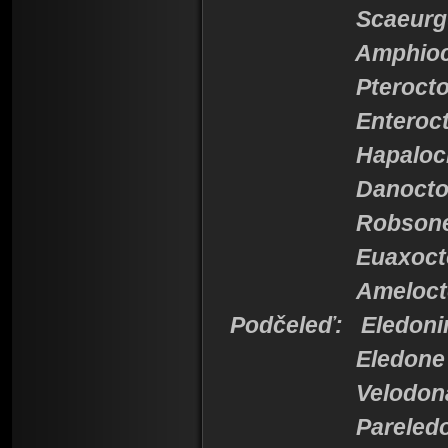
Scaeurgu
Amphiocto
Pteroctop
Enterocto
Hapalochl
Danoctop
Robsonel
Euaxocto
Amelocto
Podčeleď: Eledoni
Eledone
Velodon
Pareledo