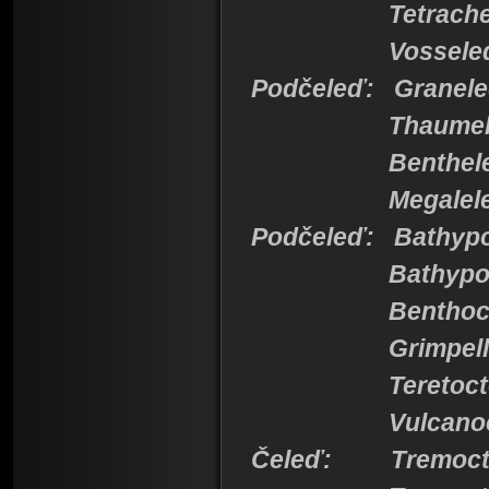
Tetrachele
Vosseled
Podčeleď: Granel
Thaumeled
Bentheled
Megaleled
Podčeleď: Bathypo
Bathypoly
Benthocto
Grimpell
Teretocto
Vulcanoct
Čeleď: Tremoct