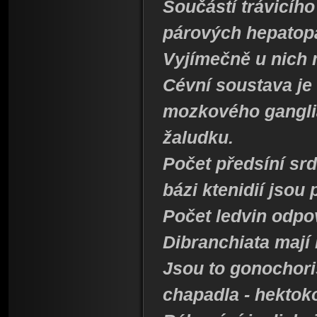
Součástí trávicího
párových hepatopa
Vyjímečně u nich 
Cévní soustava je
mozkového ganglia,
žaludku.
Počet předsíní srd
bázi ktenidií jsou
Počet ledvin odpov
Dibranchiata mají 
Jsou to gonochor
chapadla - hektoko