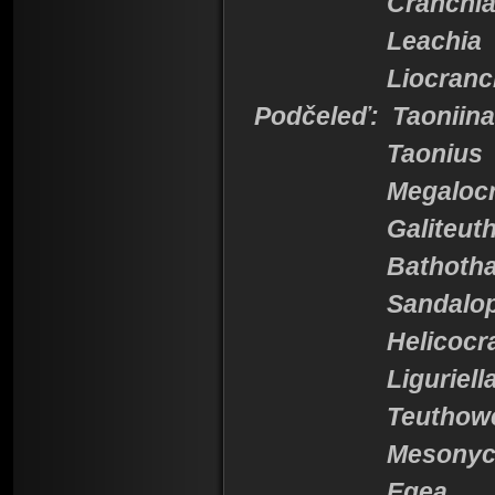
Cranchi
Leachia
Liocranch
Podčeleď: Taoniin
Taonius
Megalocran
Galiteuthi
Bathotha
Sandalop
Helicocran
Liguriell
Teuthowen
Mesonychot
Egea