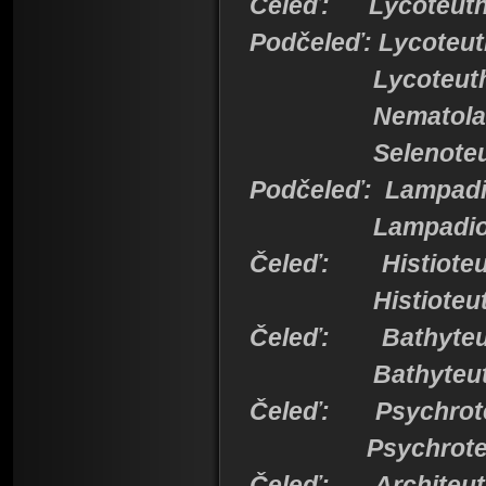
Čeleď: Lycoteuth
Podčeleď
Lycoteuth
Nematolam
Selenoteut
Podčeleď: Lampadi
Lampadiote
Čeleď: Histioteu
Histioteuth
Čeleď: Bathyteu
Bathyteuth
Čeleď: Psychrote
Psychroteut
Čeleď: Architeut