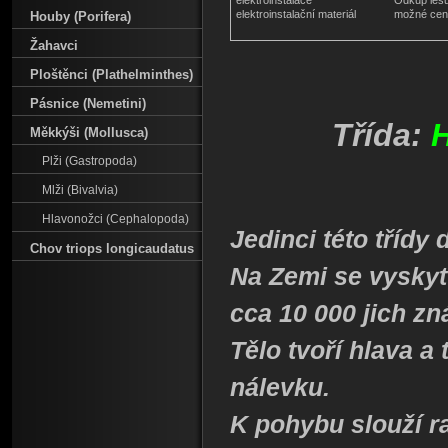
elektroinstalace
Odkup lesů
elektroinstalační materiál
možné cen
Houby (Porifera)
Žahavci
Ploštěnci (Plathelminthes)
Pásnice (Nemetini)
Třída:
Měkkýši (Mollusca)
Plži (Gastropoda)
Mlži (Bivalvia)
Hlavonožci (Cephalopoda)
Jedinci této třídy
Chov triops longicaudatus
Na Zemi se vyskyt
cca 10 000 jich zn
Tělo tvoří hlava 
nálevku.
K pohybu slouží r