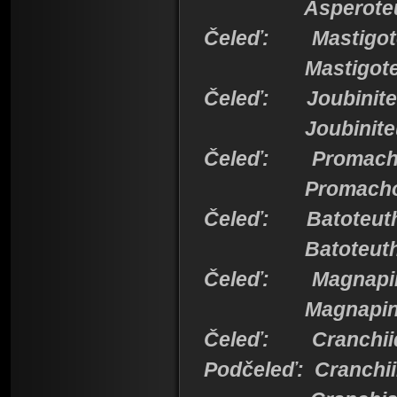
Asperoteut
Čeleď: Mastigote
Mastigoteut
Čeleď: Joubinite
Joubiniteut
Čeleď: Promacho
Promachote
Čeleď: Batoteuth
Batoteuth
Čeleď: Magnapin
Magnapinna 
Čeleď: Cranchii
Podčeleď: Cranchi