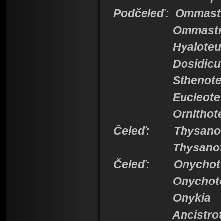
Podčeleď: Ommast
Ommastrep
Hyaloteuth
Dosidicu
Sthenoteut
Eucleoteut
Ornithoteu
Čeleď: Thysanot
Thysanoteu
Čeleď: Onychote
Onychoteut
Onykia
Ancistroteu