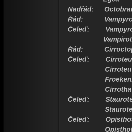
Nadřád: Octobra
Řád: Vampyrom
Čeleď: Vampyrot
Vampiroteu
Řád: Cirroctop
Čeleď: Cirroteut
Cirroteuth
Froekeni
Cirrothau
Čeleď: Staurote
Stauroteut
Čeleď: Opisthot
Opisthoteu