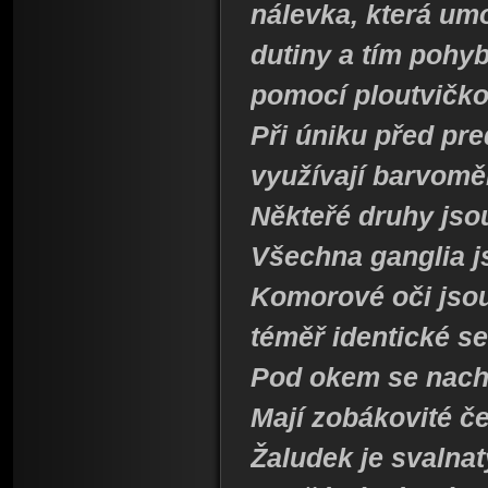
nálevka, která um
dutiny a tím pohy
pomocí ploutvičk
Při úniku před pr
využívají barvomě
Někteřé druhy jso
Všechna ganglia js
Komorové oči jsou
téměř identické s
Pod okem se nach
Mají zobákovité čel
Žaludek je svalnat