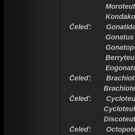
Moroteuth
Kondakov
Čeleď: Gonatid
Gonatus
Gonatops
Berryteut
Eogonatu
Čeleď: Brachiote
Brachioteut
Čeleď: Cycloteu
Cycloteuth
Discoteuth
Čeleď: Octopote