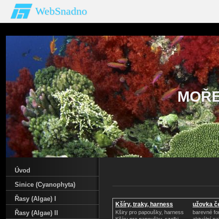
WebSnadno
MOŘE
Úvod
Sinice (Cyanophyta)
Řasy (Algae) I
Kšíry, traky, harness
užovka č
Řasy (Algae) II
Kširy pro papoušky, harness
barevné fo