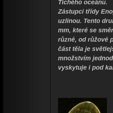
Tichého oceánu.
Zástupci třídy Eno
uzlinou. Tento dru
mm, které se směr
různé, od růžové 
část těla je světle
množstvím jednod
vyskytuje i pod k