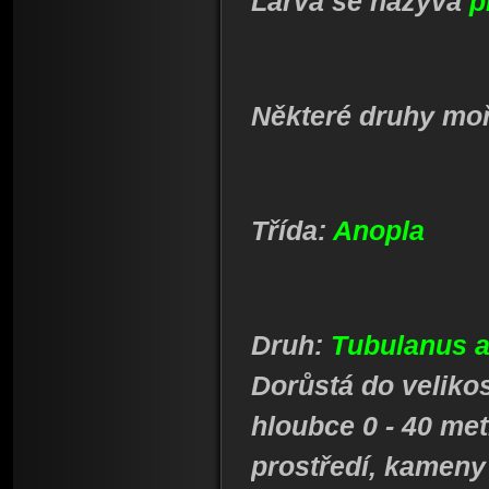
Larva se nazývá
p
Některé druhy mo
Třída:
Anopla
Druh:
Tubulanus a
Dorůstá do velikos
hloubce 0 - 40 met
prostředí, kameny