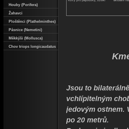
Kšíry pro papoušky, szelki
aktuální n
Houby (Porifera)
Žahavci
Ploštěnci (Plathelminthes)
Pásnice (Nemetini)
Měkkýši (Mollusca)
Chov triops longicaudatus
Km
Jsou to bilateráln
vchlípitelným cho
jedovým ostnem. V
po 20 metrů.