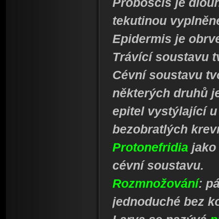
Proboscis je dlouh
tekutinou vyplně
Epidermis je obrv
Trávící soustavu t
Cévní soustavu tvo
některých druhů j
epitel vystýlající
bezobratlých krev
Protonefridia
jako
cévní soustavu.
Rozmnožování
: p
jednoduché bez k