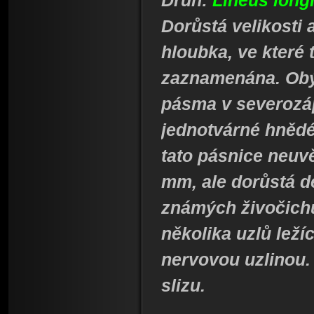
Druh:
Lineus long
Dorůstá velikosti 
hloubka, ve které 
zaznamenána. Ob
pásma v severozáp
jednotvárné hnědé
tato pásnice neuvě
mm, ale dorůstá dé
známých živočichů
několika uzlů leží
nervovou uzlinou.
slizu.