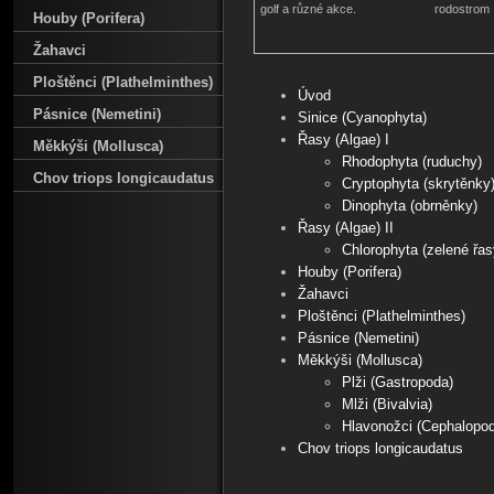
golf a různé akce.
rodostrom
Houby (Porifera)
Žahavci
Ploštěnci (Plathelminthes)
Úvod
Pásnice (Nemetini)
Sinice (Cyanophyta)
Řasy (Algae) I
Měkkýši (Mollusca)
Rhodophyta (ruduchy)
Chov triops longicaudatus
Cryptophyta (skrytěnky
Dinophyta (obrněnky)
Řasy (Algae) II
Chlorophyta (zelené řas
Houby (Porifera)
Žahavci
Ploštěnci (Plathelminthes)
Pásnice (Nemetini)
Měkkýši (Mollusca)
Plži (Gastropoda)
Mlži (Bivalvia)
Hlavonožci (Cephalopo
Chov triops longicaudatus